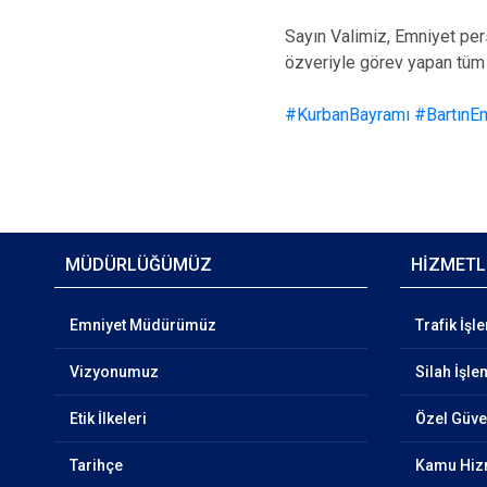
Sayın Valimiz, Emniyet per
özveriyle görev yapan tüm 
#KurbanBayramı
#BartınE
MÜDÜRLÜĞÜMÜZ
HİZMETL
Emniyet Müdürümüz
Trafik İşl
Vizyonumuz
Silah İşle
Etik İlkeleri
Özel Güven
Tarihçe
Kamu Hizm