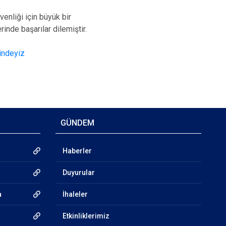
enliği için büyük bir
nde başarılar dilemiştir.
indeyiz
GÜNDEM
Haberler
Duyurular
a
İhaleler
Etkinliklerimiz