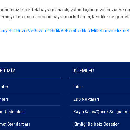
sonelimizle tek tek bayramlaşarak, vatandaşlarımızın huzur ve güv
emniyet mensuplarımızın bayramını kutlamış, kendilerine görevleri
mniyet
#HuzurVeGüven
#BirlikVeBeraberlik
#MilletimizinHizmet
ERİMİZ
İŞLEMLER
emleri
İhbar
mleri
EDS Noktaları
lik İşlemleri
Kayıp Şahıs/Çocuk Sorgulam
et Standartları
Kimliği Belirsiz Cesetler