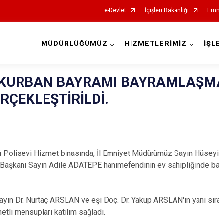
e-Devlet
İçişleri Bakanlığı
Emn
MÜDÜRLÜĞÜMÜZ
HİZMETLERİMİZ
İŞL
İl Emniyet Müdürlükleri
E KURBAN BAYRAMI BAYRAMLAŞM
RÇEKLEŞTİRİLDİ.
ğü Polisevi Hizmet binasında, İl Emniyet Müdürümüz Sayın Hüsey
e Başkanı Sayın Adile ADATEPE hanımefendinin ev sahipliğinde 
ayın Dr. Nurtaç ARSLAN ve eşi Doç. Dr. Yakup ARSLAN'ın yanı sıra,
etli mensupları katılım sağladı.