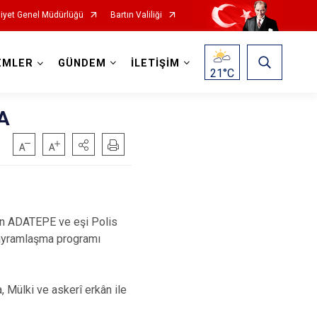
iyet Genel Müdürlüğü
Bartın Valiliği
EMLER
GÜNDEM
İLETİŞİM
21
°C
A
in ADATEPE ve eşi Polis
bayramlaşma programı
 Mülki ve askerî erkân ile